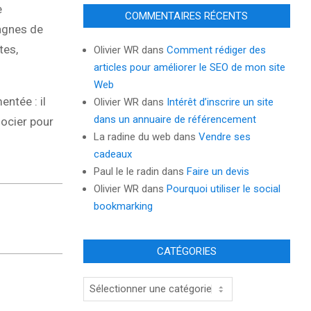
e
COMMENTAIRES RÉCENTS
pagnes de
tes,
Olivier WR
dans
Comment rédiger des
articles pour améliorer le SEO de mon site
Web
ntée : il
Olivier WR
dans
Intérêt d’inscrire un site
dans un annuaire de référencement
gocier pour
La radine du web
dans
Vendre ses
cadeaux
Paul le le radin
dans
Faire un devis
Olivier WR
dans
Pourquoi utiliser le social
bookmarking
CATÉGORIES
Catégories