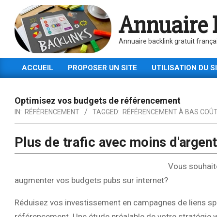
Skip
Annuaire 
to
content
Annuaire backlink gratuit frança
ACCUEIL
PROPOSER UN SITE
UTILISATION DU S
Primary
Navigation
Menu
Optimisez vos budgets de référencement
IN:
RÉFÉRENCEMENT
TAGGED:
RÉFÉRENCEMENT À BAS COÛ
Plus de trafic avec moins d'argent
Vous souhaite
augmenter vos budgets pubs sur internet?
Réduisez vos investissement en campagnes de liens spon
référencement. Une étude préalable de votre stratégie 