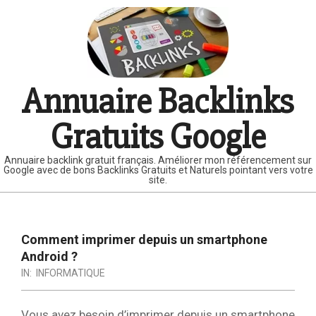
Skip
to
content
Annuaire Backlinks
Gratuits Google
Annuaire backlink gratuit français. Améliorer mon référencement sur
Google avec de bons Backlinks Gratuits et Naturels pointant vers votre
site.
Primary
Navigation
Comment imprimer depuis un smartphone
Menu
Android ?
IN:
INFORMATIQUE
Vous avez besoin d’imprimer depuis un smartphone