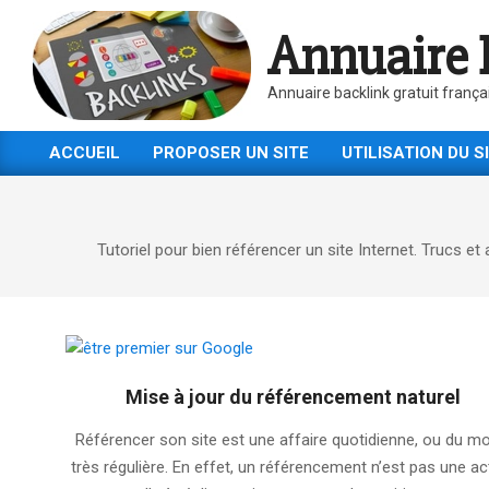
Skip
Annuaire 
to
content
Annuaire backlink gratuit frança
ACCUEIL
PROPOSER UN SITE
UTILISATION DU S
Primary
Navigation
Menu
Tutoriel pour bien référencer un site Internet. Trucs 
Mise à jour du référencement naturel
2025-
Référencer son site est une affaire quotidienne, ou du m
08-
très régulière. En effet, un référencement n’est pas une ac
29