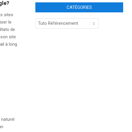
gle?
CATÉGORIES
s sites
Catégories
ser le
ltats de
 son site
il à long
naturel
un