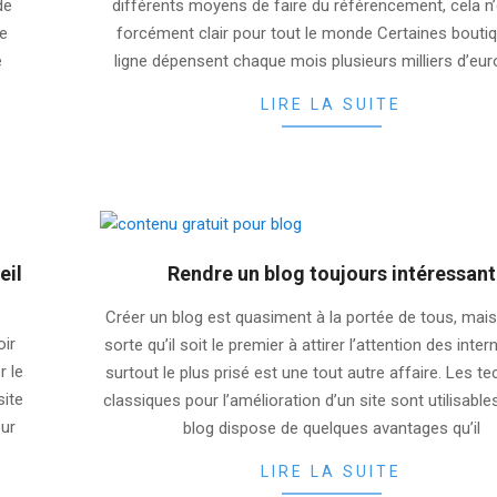
de
différents moyens de faire du référencement, cela n
ue
forcément clair pour tout le monde Certaines bouti
e
ligne dépensent chaque mois plusieurs milliers d’eu
LIRE LA SUITE
eil
Rendre un blog toujours intéressant
2025-
Créer un blog est quasiment à la portée de tous, mais
08-
oir
sorte qu’il soit le premier à attirer l’attention des inte
10
r le
surtout le plus prisé est une tout autre affaire. Les t
site
classiques pour l’amélioration d’un site sont utilisable
our
blog dispose de quelques avantages qu’il
LIRE LA SUITE