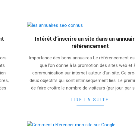
nt
Intérêt d’inscrire un site dans un annuai
référencement
2025-
Lors
Importance des bons annuaires Le référencement es
07-
nts
que l’on donne à la promotion des sites web et à
28
ien
communication sur internet autour d’un site. Ce pr
pres,
deux objectifs qui sont intrinsèquement liés. Le premi
 des
de faire croître le nombre de visiteurs (par jour, par
LIRE LA SUITE