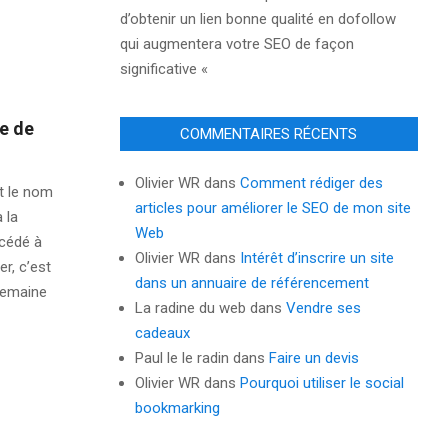
d’obtenir un lien bonne qualité en dofollow
qui augmentera votre SEO de façon
significative «
re de
COMMENTAIRES RÉCENTS
Olivier WR
dans
Comment rédiger des
t le nom
articles pour améliorer le SEO de mon site
 la
Web
océdé à
Olivier WR
dans
Intérêt d’inscrire un site
er, c’est
dans un annuaire de référencement
 semaine
La radine du web
dans
Vendre ses
cadeaux
Paul le le radin
dans
Faire un devis
Olivier WR
dans
Pourquoi utiliser le social
bookmarking