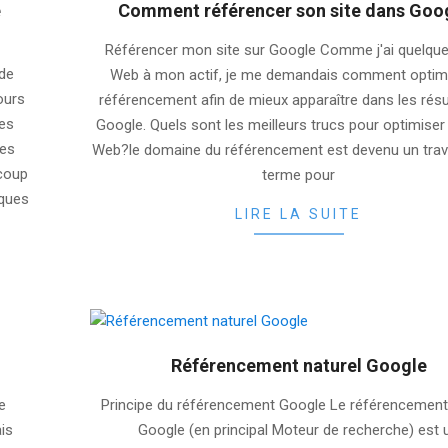
e
Comment référencer son site dans Goo
2025-
Référencer mon site sur Google Comme j'ai quelque
06-
 de
Web à mon actif, je me demandais comment optimi
22
ours
référencement afin de mieux apparaître dans les résu
ces
Google. Quels sont les meilleurs trucs pour optimiser
les
Web?le domaine du référencement est devenu un trava
ucoup
terme pour
iques
LIRE LA SUITE
Référencement naturel Google
2025-
e
Principe du référencement Google Le référencement 
06-
ais
Google (en principal Moteur de recherche) est 
09