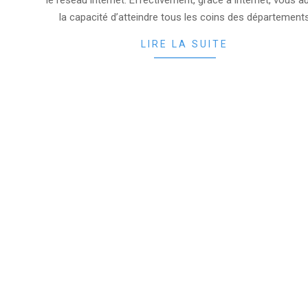
le réseau internet. Effectivement, grâce à internet, vous a
la capacité d’atteindre tous les coins des département
LIRE LA SUITE