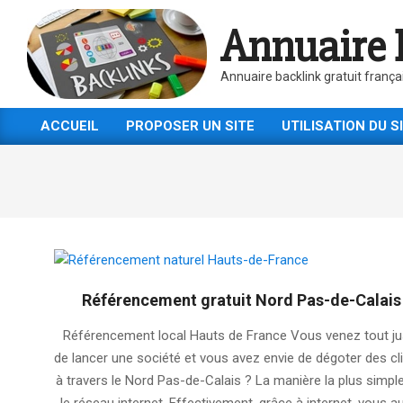
Skip
Annuaire 
to
content
Annuaire backlink gratuit frança
ACCUEIL
PROPOSER UN SITE
UTILISATION DU S
Primary
Navigation
Menu
Référencement gratuit Nord Pas-de-Calais
2025-
Référencement local Hauts de France Vous venez tout ju
06-
de lancer une société et vous avez envie de dégoter des cl
29
à travers le Nord Pas-de-Calais ? La manière la plus simpl