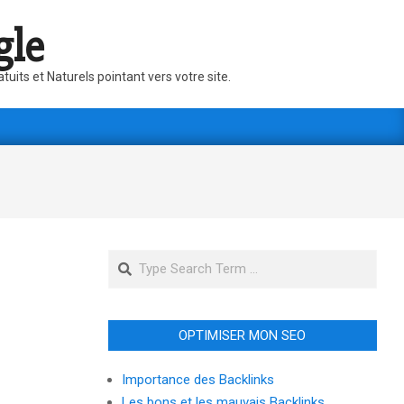
gle
its et Naturels pointant vers votre site.
Search
OPTIMISER MON SEO
Importance des Backlinks
Les bons et les mauvais Backlinks