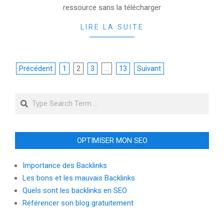
ressource sans la télécharger
LIRE LA SUITE
Pagination
Précédent
1
2
3
…
13
Suivant
des
Search
publications
OPTIMISER MON SEO
Importance des Backlinks
Les bons et les mauvais Backlinks
Quels sont les backlinks en SEO
Référencer son blog gratuitement