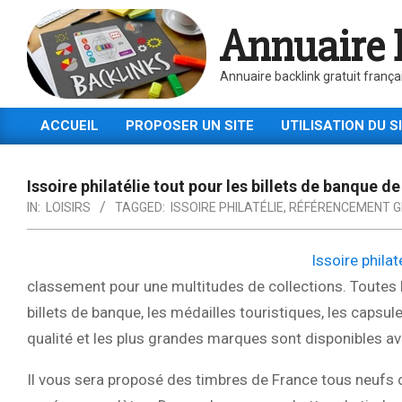
Skip
Annuaire 
to
content
Annuaire backlink gratuit frança
ACCUEIL
PROPOSER UN SITE
UTILISATION DU S
Primary
Navigation
Menu
Issoire philatélie tout pour les billets de banque de
IN:
LOISIRS
TAGGED:
ISSOIRE PHILATÉLIE
,
RÉFÉRENCEMENT GR
Issoire philat
classement pour une multitudes de collections. Toutes le
billets de banque, les médailles touristiques, les caps
qualité et les plus grandes marques sont disponibles ave
Il vous sera proposé des timbres de France tous neufs c