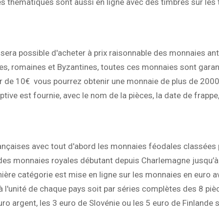
thématiques sont aussi en ligne avec des timbres sur les t
 sera possible d'acheter à prix raisonnable des monnaies an
s, romaines et Byzantines, toutes ces monnaies sont garan
ur de 10€ vous pourrez obtenir une monnaie de plus de 2000
ive est fournie, avec le nom de la pièces, la date de frappe, 
ançaises avec tout d'abord les monnaies féodales classées pa
i des monnaies royales débutant depuis Charlemagne jusqu’à
ière catégorie est mise en ligne sur les monnaies en euro a
 l'unité de chaque pays soit par séries complètes des 8 piè
ro argent, les 3 euro de Slovénie ou les 5 euro de Finlande 