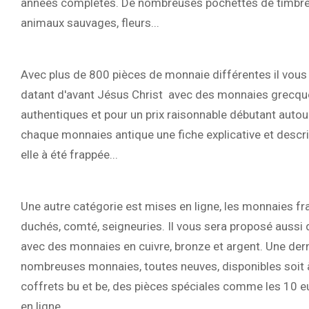
années complètes. De nombreuses pochettes de timbres 
animaux sauvages, fleurs...
Avec plus de 800 pièces de monnaie différentes il vous
datant d'avant Jésus Christ avec des monnaies grecque
authentiques et pour un prix raisonnable débutant auto
chaque monnaies antique une fiche explicative et descript
elle à été frappée...
Une autre catégorie est mises en ligne, les monnaies fr
duchés, comté, seigneuries. Il vous sera proposé auss
avec des monnaies en cuivre, bronze et argent. Une dern
nombreuses monnaies, toutes neuves, disponibles soit à
coffrets bu et be, des pièces spéciales comme les 10 eu
en ligne.