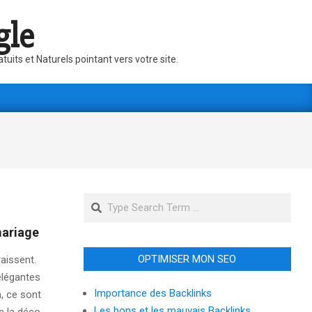
gle
its et Naturels pointant vers votre site.
Search
mariage
OPTIMISER MON SEO
aissent.
élégantes
Importance des Backlinks
n, ce sont
Les bons et les mauvais Backlinks