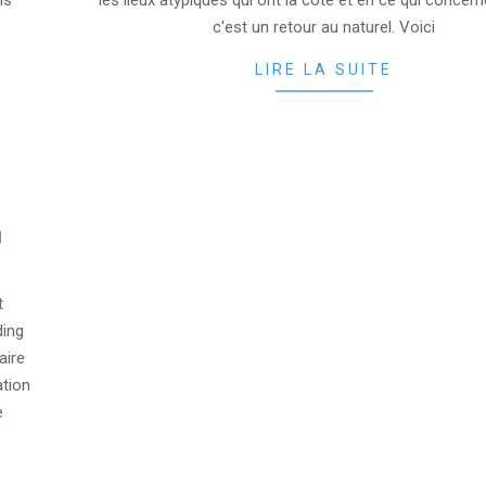
ns
les lieux atypiques qui ont la cote et en ce qui concer
c'est un retour au naturel. Voici
LIRE LA SUITE
g
t
ding
aire
ation
e