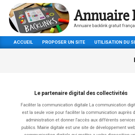
Skip
Annuaire 
to
content
Annuaire backlink gratuit frança
ACCUEIL
PROPOSER UN SITE
UTILISATION DU S
Primary
Navigation
Menu
Le partenaire digital des collectivités
2025-
Faciliter la communication digitale La communication digi
08-
est la seule voie pour faciliter la communication auprès 
12
administration et donner l’accès aux différents service
publics. Mairie digitale est une site de développement web