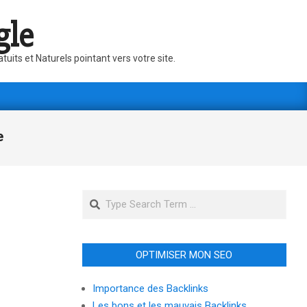
gle
its et Naturels pointant vers votre site.
e
Search
OPTIMISER MON SEO
Importance des Backlinks
Les bons et les mauvais Backlinks