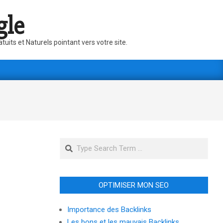
gle
its et Naturels pointant vers votre site.
Search
OPTIMISER MON SEO
Importance des Backlinks
Les bons et les mauvais Backlinks