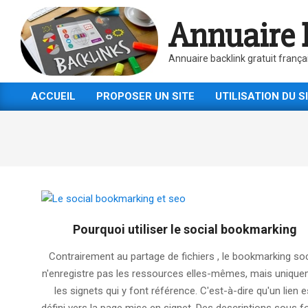
Skip
Annuaire 
to
content
Annuaire backlink gratuit frança
ACCUEIL
PROPOSER UN SITE
UTILISATION DU S
Primary
Navigation
Menu
Pourquoi utiliser le social bookmarking
2025-
Contrairement au partage de fichiers , le bookmarking soc
11-
n'enregistre pas les ressources elles-mêmes, mais uniqu
13
les signets qui y font référence. C'est-à-dire qu'un lien e